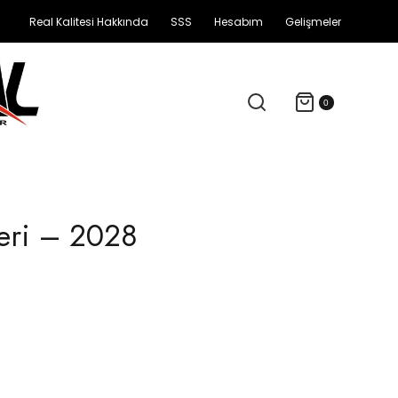
Real Kalitesi Hakkında
SSS
Hesabım
Gelişmeler
0
eri – 2028